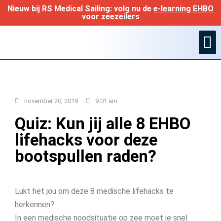
Nieuw bij RS Medical Sailing: volg nu de
e-learning EHBO
voor zeezeilers
Ned. geneesm
november 20, 2019
9:01 am
Quiz: Kun jij alle 8 EHBO
lifehacks voor deze
bootspullen raden?
Lukt het jou om deze 8 medische lifehacks te
herkennen?
In een medische noodsituatie op zee moet je snel