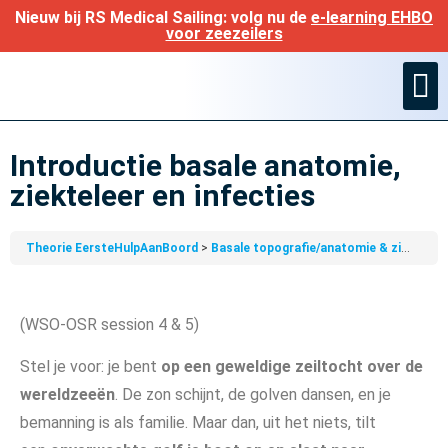
Nieuw bij RS Medical Sailing: volg nu de
e-learning EHBO
voor zeezeilers
Ned. geneesm
Introductie basale anatomie,
ziekteleer en infecties
Theorie EersteHulpAanBoord
Basale topografie/anatomie & ziekteleer
(WSO-OSR session 4 & 5)
Stel je voor: je bent
op een geweldige zeiltocht over de
wereldzeeën
. De zon schijnt, de golven dansen, en je
bemanning is als familie. Maar dan, uit het niets, tilt