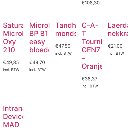
€
108,30
Saturatiemeter
Microlife
Tandheelkundige
C-A-
Laerda
Microlife
BP B1
mondset
T
nekkra
Oxy
easy
Tourniquet
€
47,50
€
21,00
210
bloeddrukmeter
GEN7
incl. BTW
incl. BTW
–
€
49,85
€
48,70
Oranje
incl. BTW
incl. BTW
€
38,37
incl. BTW
Intranasaal
Device
MAD