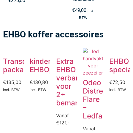
€
275,00
€
49,00
incl.
BTW
EHBO koffer accessoires
Transocean
kinder
Extra
EHBO
package
EHBOpakket
EHBO
specia
verbandmiddelen
Odeo
€
135,00
€
130,80
€
72,50
voor
Distress
incl. BTW
incl. BTW
incl. BTW
2+
Flare
bemanning
–
Ledfakkel
Vanaf
€
121,-
Vanaf