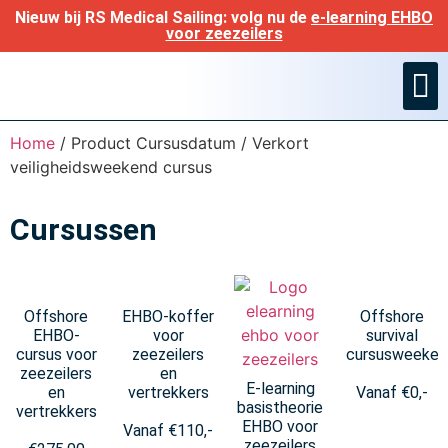
Nieuw bij RS Medical Sailing: volg nu de
e-learning EHBO
voor zeezeilers
Ned. geneesm
Home
/ Product Cursusdatum / Verkort
veiligheidsweekend cursus
Cursussen
Offshore
EHBO-koffer
Offshore
EHBO-
voor
survival
cursus voor
zeezeilers
cursusweeken
zeezeilers
en
E-learning
en
vertrekkers
Vanaf
€
0,-
basistheorie
vertrekkers
EHBO voor
Vanaf
€
110,-
zeezeilers