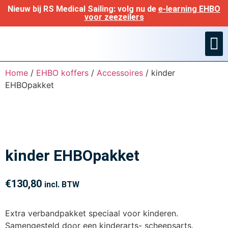
Nieuw bij RS Medical Sailing: volg nu de
e-learning EHBO
voor zeezeilers
Ned. geneesm
Home
/
EHBO koffers
/
Accessoires
/ kinder
EHBOpakket
kinder EHBOpakket
€
130,80
incl. BTW
Extra verbandpakket speciaal voor kinderen.
Samengesteld door een kinderarts- scheepsarts.