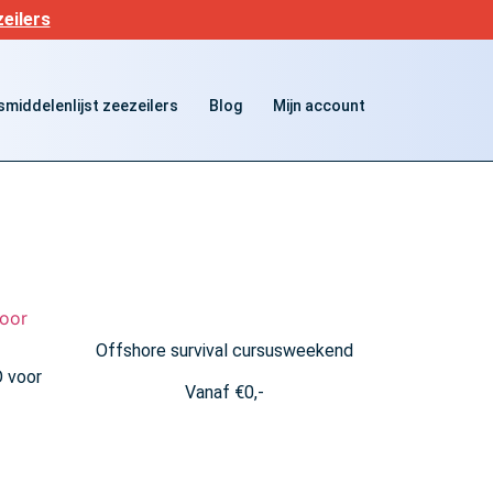
eilers
middelenlijst zeezeilers
Blog
Mijn account
Offshore survival cursusweekend
O voor
Vanaf
€
0,-