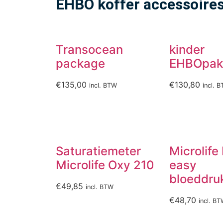
EHBO koffer accessoire
Transocean
kinder
package
EHBOpak
€
135,00
€
130,80
incl. BTW
incl. 
Saturatiemeter
Microlife
Microlife Oxy 210
easy
bloeddru
€
49,85
incl. BTW
€
48,70
incl. B