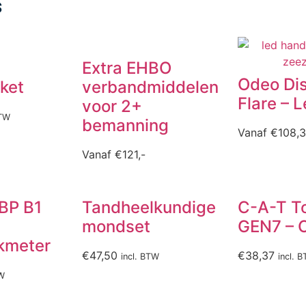
s
Extra EHBO
Odeo Dis
ket
verbandmiddelen
Flare – 
voor 2+
BTW
bemanning
Vanaf
€
108,
Vanaf
€
121,-
 BP B1
Tandheelkundige
C-A-T T
mondset
GEN7 – 
kmeter
€
47,50
€
38,37
incl. BTW
incl. 
TW