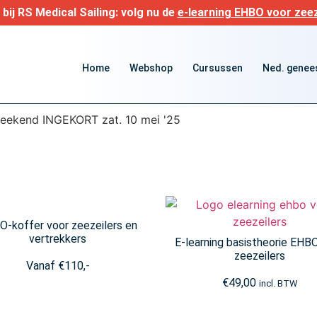
bij RS Medical Sailing: volg nu de
e-learning EHBO voor zeez
Home
Webshop
Cursussen
Ned. genees
weekend INGEKORT zat. 10 mei '25
-koffer voor zeezeilers en
vertrekkers
E-learning basistheorie EHB
zeezeilers
Vanaf
€
110,-
€
49,00
incl. BTW