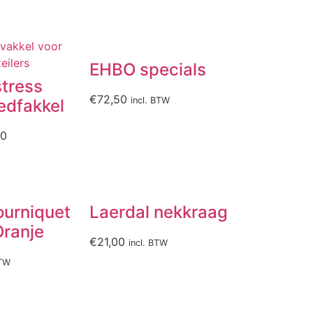
EHBO specials
tress
€
72,50
incl. BTW
Ledfakkel
30
ourniquet
Laerdal nekkraag
Oranje
€
21,00
incl. BTW
BTW