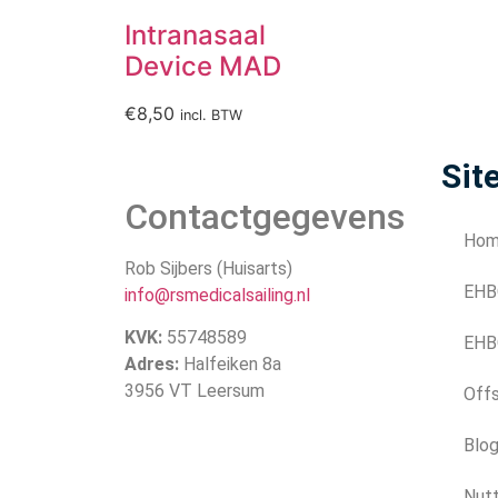
Intranasaal
Device MAD
€
8,50
incl. BTW
Sit
Contactgegevens
Ho
Rob Sijbers (Huisarts)
EHB
info@rsmedicalsailing.nl
KVK:
55748589
EHB
Adres:
Halfeiken 8a
3956 VT Leersum
Off
Blo
Nutt