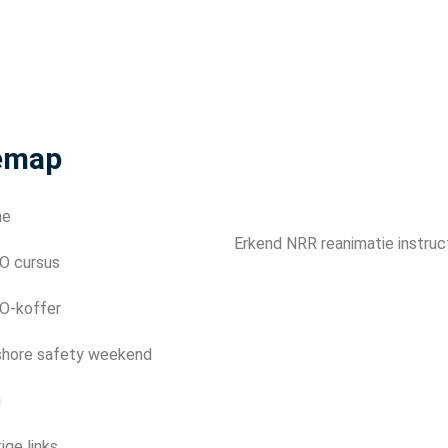
emap
me
Erkend NRR reanimatie instruc
O cursus
O-koffer
shore safety weekend
g
ige links