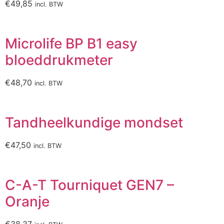
€
49,85
incl. BTW
Microlife BP B1 easy
bloeddrukmeter
€
48,70
incl. BTW
Tandheelkundige mondset
€
47,50
incl. BTW
C-A-T Tourniquet GEN7 –
Oranje