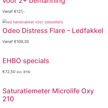
voor 2+ bemanning
Vanaf
€
121,-
Odeo Distress Flare – Ledfakkel
Vanaf
€
108,30
EHBO specials
€
72,50
incl. BTW
Saturatiemeter Microlife Oxy
210