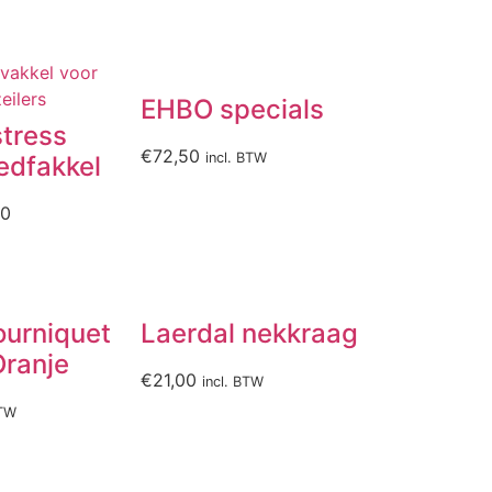
EHBO specials
tress
€
72,50
incl. BTW
Ledfakkel
30
ourniquet
Laerdal nekkraag
Oranje
€
21,00
incl. BTW
BTW