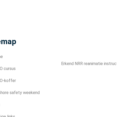
emap
me
Erkend NRR reanimatie instruc
O cursus
O-koffer
shore safety weekend
g
ige links