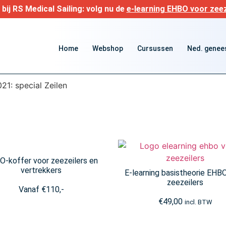
bij RS Medical Sailing: volg nu de
e-learning EHBO voor zeez
Home
Webshop
Cursussen
Ned. genees
21: special Zeilen
-koffer voor zeezeilers en
vertrekkers
E-learning basistheorie EHB
zeezeilers
Vanaf
€
110,-
€
49,00
incl. BTW