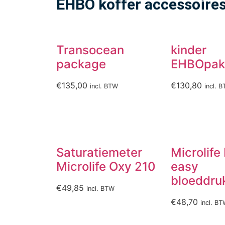
EHBO koffer accessoire
Transocean
kinder
package
EHBOpak
€
135,00
€
130,80
incl. BTW
incl. 
Saturatiemeter
Microlife
Microlife Oxy 210
easy
bloeddru
€
49,85
incl. BTW
€
48,70
incl. B