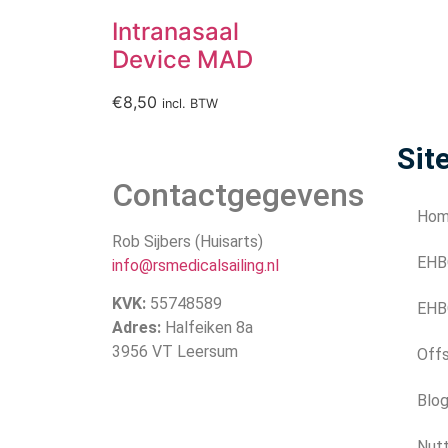
Intranasaal
Device MAD
€
8,50
incl. BTW
Sit
Contactgegevens
Ho
Rob Sijbers (Huisarts)
EHB
info@rsmedicalsailing.nl
KVK:
55748589
EHB
Adres:
Halfeiken 8a
3956 VT Leersum
Off
Blo
Nutt