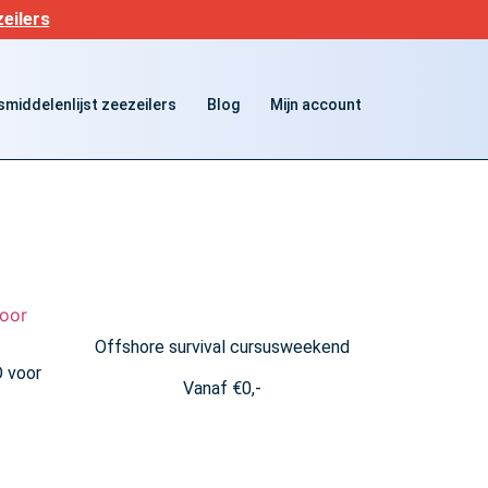
eilers
middelenlijst zeezeilers
Blog
Mijn account
Offshore survival cursusweekend
O voor
Vanaf
€
0,-