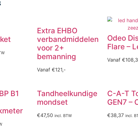
s
Extra EHBO
Odeo Dis
ket
verbandmiddelen
Flare – 
voor 2+
BTW
bemanning
Vanaf
€
108,
Vanaf
€
121,-
 BP B1
Tandheelkundige
C-A-T T
mondset
GEN7 – 
kmeter
€
47,50
€
38,37
incl. BTW
incl. 
TW