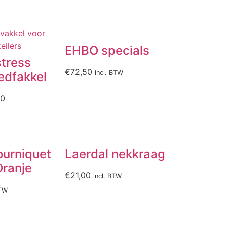
EHBO specials
tress
€
72,50
incl. BTW
Ledfakkel
30
ourniquet
Laerdal nekkraag
Oranje
€
21,00
incl. BTW
BTW