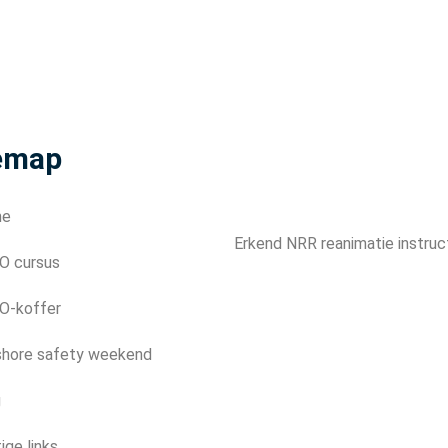
emap
me
Erkend NRR reanimatie instruc
O cursus
O-koffer
shore safety weekend
g
ige links