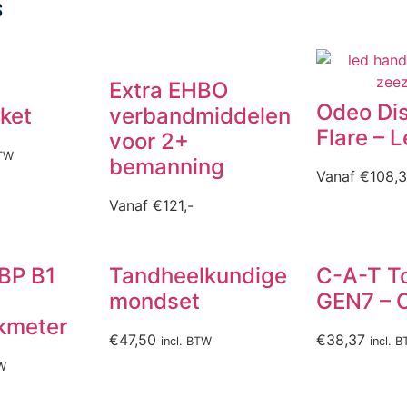
s
Extra EHBO
Odeo Dis
ket
verbandmiddelen
Flare – 
voor 2+
BTW
bemanning
Vanaf
€
108,
Vanaf
€
121,-
 BP B1
Tandheelkundige
C-A-T T
mondset
GEN7 – 
kmeter
€
47,50
€
38,37
incl. BTW
incl. 
TW