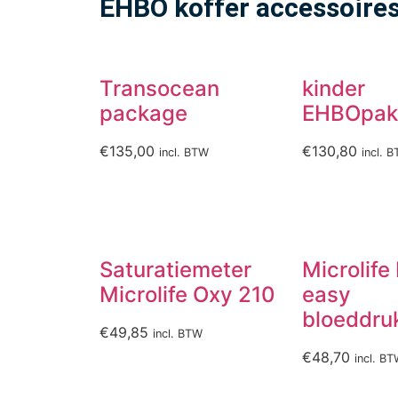
EHBO koffer accessoire
Transocean
kinder
package
EHBOpak
€
135,00
€
130,80
incl. BTW
incl. 
Saturatiemeter
Microlife
Microlife Oxy 210
easy
bloeddru
€
49,85
incl. BTW
€
48,70
incl. B