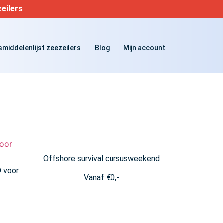
eilers
middelenlijst zeezeilers
Blog
Mijn account
Offshore survival cursusweekend
O voor
Vanaf
€
0,-