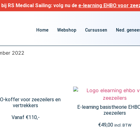
bij RS Medical Sailing: volg nu de
e-learning EHBO voor zeez
Home
Webshop
Cursussen
Ned. genees
ember 2022
-koffer voor zeezeilers en
vertrekkers
E-learning basistheorie EHB
zeezeilers
Vanaf
€
110,-
€
49,00
incl. BTW