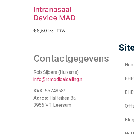
Intranasaal
Device MAD
€
8,50
incl. BTW
Sit
Contactgegevens
Ho
Rob Sijbers (Huisarts)
EHB
info@rsmedicalsailing.nl
KVK:
55748589
EHB
Adres:
Halfeiken 8a
3956 VT Leersum
Off
Blo
Nutt