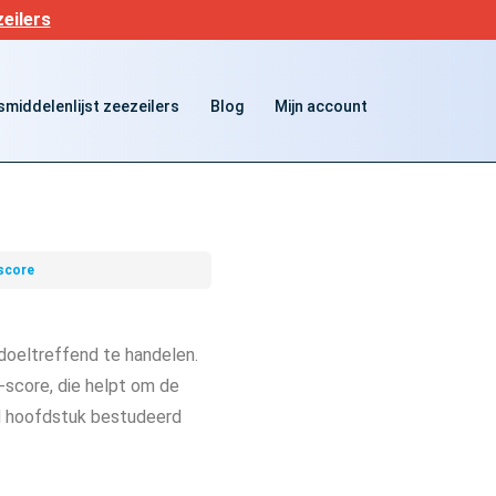
eilers
middelenlijst zeezeilers
Blog
Mijn account
score
 doeltreffend te handelen.
-score, die helpt om de
and hoofdstuk bestudeerd