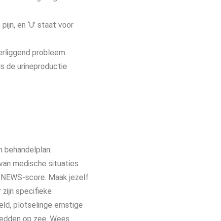
 pijn, en ‘U’ staat voor
derliggend probleem.
ls de urineproductie
n behandelplan.
 van medische situaties
e NEWS-score. Maak jezelf
zijn specifieke
ld, plotselinge ernstige
 redden op zee. Wees