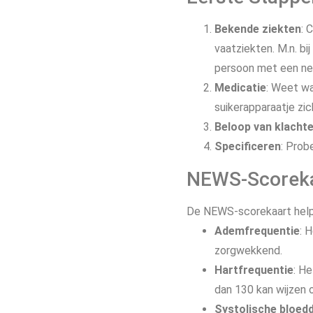
Bekende ziekten
: 
vaatziekten. M.n. b
persoon met een ne
Medicatie
: Weet wa
suikerapparaatje zi
Beloop van klacht
Specificeren
: Prob
NEWS-Scorek
De NEWS-scorekaart helpt 
Ademfrequentie
: 
zorgwekkend.
Hartfrequentie
: H
dan 130 kan wijzen 
Systolische bloed