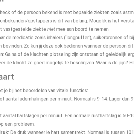
Check of de persoon bekend is met bepaalde ziekten zoals astma
ij onbekenden/opstappers is dit van belang. Mogelijk is het vers
t vastgestelde ziekte
niet
mee aan boord te nemen.
ar de medicatie zoals inhalers (‘longpuffer’), suikerbronnen of b
ch bevinden. Zo kun jij deze ook bedienen wanneer de persoon dit
en
: Ga na of de klachten plotseling zijn ontstaan of geleidelijk e
eer de klacht zo goed mogelijk te beschrijven. Waar is de pijn? H
aart
je bij het beoordelen van vitale functies:
Het aantal ademhalingen per minuut. Normaal is 9-14. Lager dan 9
et aantal hartslagen per minuut. Een normale rusthartslag is 50-
op een probleem.
druk
: De druk wanneer je hart samentrekt. Normaal is tussen 1