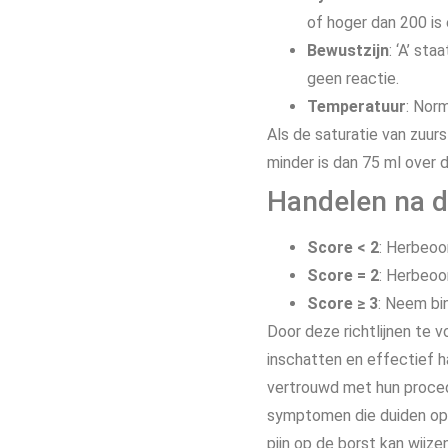
of hoger dan 200 is 
Bewustzijn
: ‘A’ sta
geen reactie.
Temperatuur
: Nor
Als de saturatie van zuurs
minder is dan 75 ml over d
Handelen na d
Score < 2
: Herbeoor
Score = 2
: Herbeoor
Score ≥ 3
: Neem bi
Door deze richtlijnen te 
inschatten en effectief 
vertrouwd met hun proce
symptomen die duiden op 
pijn op de borst kan wijz