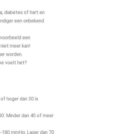
, diabetes of hart en
tandiger een onbekend
ijvoorbeeld een
 niet meer kan!
rger worden.
oe voelt het?
 of hoger dan 30 is
100. Minder dan 40 of meer
01-180 mmHg. Lager dan 70