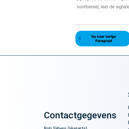
voorbereid, leer de signa
Ga naar vorige
Paragraaf
Contactgegevens
Rob Sijbers (Huisarts)