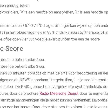
een ernstig teken.
at voor alert, ‘V’ is een reactie op aanspreken, ‘P’ is een reactie op
maal is tussen 35.1-37.5°C. Lager of hoger kan wijzen op een on
tof in het bloed lager is dan 90% ondanks zuurstoftherapie, of a
e afgelopen vier uur, voeg je extra punten toe aan de score.
e Score
deel de patiënt elke 4 uur.
deel de patiënt elke 3 uur.
nnen 30 minuten contact op met de arts voor beoordeling en ee
volgen en de NEWS-scorekaart te gebruiken, kun je snel de ernst
handelen. .De RMD gebruikt een vergelijkbare systematiek als d
dures door de brochure
Radio Medische Dienst
door te nemen.Er 
ernstige aandoeningen die je moet kunnen herkennen. Bijvoorbee
en op een hartaanval.Door deze stappen te volgen, kun je levens