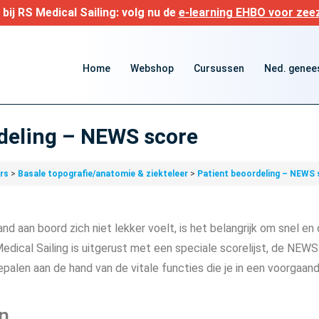
bij RS Medical Sailing: volg nu de
e-learning EHBO voor zeez
Home
Webshop
Cursussen
Ned. genees
deling – NEWS score
ers
Basale topografie/anatomie & ziekteleer
Patient beoordeling – NEWS 
nd aan boord zich niet lekker voelt, is het belangrijk om snel en
ical Sailing is uitgerust met een speciale scorelijst, de NEWS
bepalen aan de hand van de vitale functies die je in een voorga
n