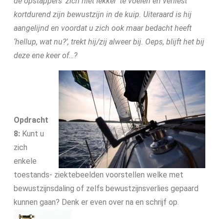
de opstappers ‘zich niet lekker’ te voelen en
verliest
kortdurend zijn bewustzijn in de kuip. Uiteraard is hij
aangelijnd en voordat u zich ook maar bedacht heeft
‘hellup, wat nu?’, trekt hij/zij alweer bij. Oeps, blijft het bij
deze ene
keer of…?
Opdracht
8:
Kunt u
zich
enkele
toestands- ziektebeelden voorstellen welke met
bewustzijnsdaling of zelfs bewustzijnsverlies gepaard
kunnen gaan? Denk er even over na en schrijf op.