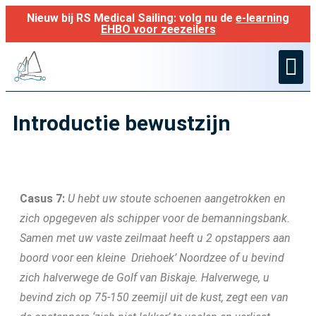
Nieuw bij RS Medical Sailing: volg nu de
e-learning
EHBO voor zeezeilers
Ned. geneesmidde
Introductie bewustzijn
Casus 7:
U hebt uw stoute schoenen aangetrokken en
zich opgegeven als schipper voor de bemanningsbank.
Samen met uw vaste zeilmaat heeft u 2 opstappers aan
boord voor een kleine
Driehoek’ Noordzee of u bevind
zich halverwege de Golf van Biskaje. Halverwege, u
bevind zich op 75-150 zeemijl uit de kust, zegt een van